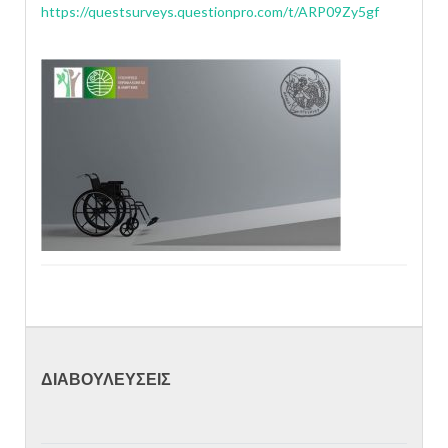
https://questsurveys.questionpro.com/t/ARP09Zy5gf
ΔΙΑΒΟΥΛΕΥΣΕΙΣ