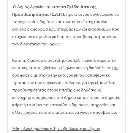
Ο Δήμος Αγρινίου συντάσσει
Σχέδιο Αστικής
Προσβασιμότητας (Σ.Α.Π.)
, προκειμένου οργανωμένα να
παρέχει στους δημότες και τους επισκέπτες του ένα
σύνολο διαμορφώσεων, επεμβάσεων και κατασκευών που
στοχεύουν στην εξασφάλιση της προσβασιμότητας εντός
των διοικητικών του ορίων.
Κατά τη διαδικασία σύνταξης του Σ.Α.Π. είναι απαραίτητο
να πραγματοποιηθεί ανοιχτή ηλεκτρονική διαβούλευση
σε
δύο φάσεις
με στόχο την καταγραφή των απόψεων και
προτάσεων των φορέων και πολιτών, για την εξασφάλιση
προσβασιμότητας στους υπαίθριους δημόσιους
κοινόχρηστους χώρους του Δήμου και ως προς τα δημόσια
κτίρια ή τα κτίρια που στεγάζουν δημόσιες υπηρεσίες και
άλλες χρήσεις τα οποία απαιτείται να γίνουν προσβάσιμα.
η
Ήδη ολοκληρώθηκε η 1
διαβούλευση και έχουν